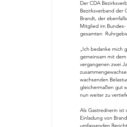
Der CDA Bezirksverba
Bezirksverband der 
Brandt, der ebenfall
Mitglied im Bundes-
gesamten  Ruhrgebiet
„Ich bedanke mich g
gemeinsam mit dem g
vergangenen zwei Ja
zusammengewachsen u
wachsenden Belastung
gleichermaßen gut wi
nun weiter zu vertief
Als Gastrednerin ist 
Einladung von Bran
umfassenden Bericht 