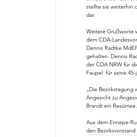
stellte sie weiterhi
dar.   
Weitere Grußworte w
dem CDA-Landesvors
Dennis Radtke MdEP
gehalten. Dennis Ra
der CDA NRW für die
Faupel  für seine 45-
„Die Bezirkstagung wa
Angesicht zu Angesic
Brandt ein Resümee. 
Aus dem Ennepe-Ruhr
den Bezirksvorstand