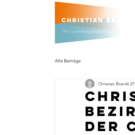
Christian brand
Ihr Landtagskandidat
Alle Beiträge
Christian Brandt
27
Chri
Bezi
der 