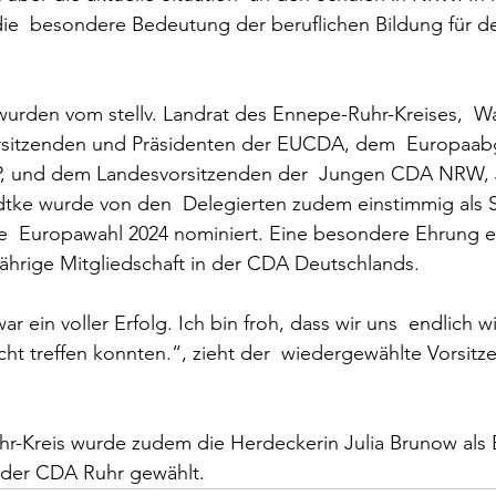
n die  besondere Bedeutung der beruflichen Bildung für d
urden vom stellv. Landrat des Ennepe-Ruhr-Kreises,  Wa
itzenden und Präsidenten der EUCDA, dem  Europaab
, und dem Landesvorsitzenden der  Jungen CDA NRW, J
dtke wurde von den  Delegierten zudem einstimmig als S
  Europawahl 2024 nominiert. Eine besondere Ehrung er
jährige Mitgliedschaft in der CDA Deutschlands.   
r ein voller Erfolg. Ich bin froh, dass wir uns  endlich w
ht treffen konnten.“, zieht der  wiedergewählte Vorsitze
  
-Kreis wurde zudem die Herdeckerin Julia Brunow als Be
 der CDA Ruhr gewählt.