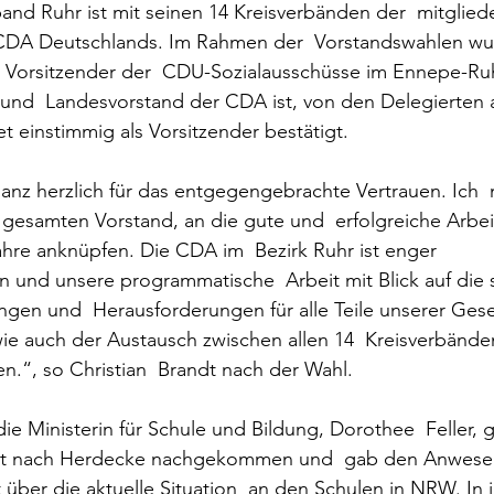
nd Ruhr ist mit seinen 14 Kreisverbänden der  mitgliede
CDA Deutschlands. Im Rahmen der  Vorstandswahlen wur
s Vorsitzender der  CDU-Sozialausschüsse im Ennepe-Ruh
 und  Landesvorstand der CDA ist, von den Delegierten
 einstimmig als Vorsitzender bestätigt. 
anz herzlich für das entgegengebrachte Vertrauen. Ich 
esamten Vorstand, an die gute und  erfolgreiche Arbei
hre anknüpfen. Die CDA im  Bezirk Ruhr ist enger 
nd unsere programmatische  Arbeit mit Blick auf die s
en und  Herausforderungen für alle Teile unserer Gesell
e auch der Austausch zwischen allen 14  Kreisverbänden.
en.“, so Christian  Brandt nach der Wahl.   
die Ministerin für Schule und Bildung, Dorothee  Feller, 
dt nach Herdecke nachgekommen und  gab den Anwese
über die aktuelle Situation  an den Schulen in NRW. In 