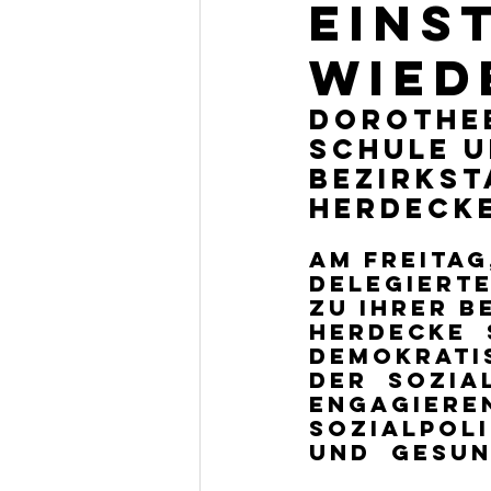
eins
wied
Dorothee
Schule u
Bezirkst
Herdeck
Am Freitag,
Delegierte
zu ihrer B
Herdecke  
Demokratis
der  Sozia
engagieren
Sozialpoli
und  Gesun