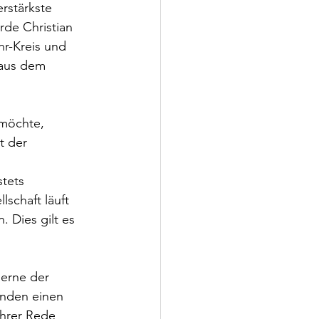
rstärkste 
de Christian 
r-Kreis und 
 aus dem 
 möchte, 
t der 
tets 
schaft läuft  
 Dies gilt es 
gerne der 
nden einen 
ihrer Rede 