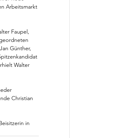
en Arbeitsmarkt 
lter Faupel, 
geordneten 
an Günther, 
pitzenkandidat 
hielt Walter 
ieder 
nde Christian 
isitzerin in 