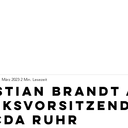
t
Start
Über mich
Warum CDU?
Wahlkreis
. März 2023
2 Min. Lesezeit
stian Brandt 
rksvorsitzen
CDA Ruhr