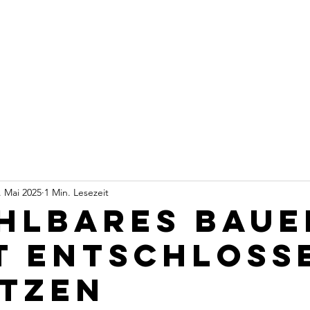
t
Start
Über mich
Warum CDU?
Wahlkreis
. Mai 2025
1 Min. Lesezeit
hlbares Baue
t entschloss
tzen