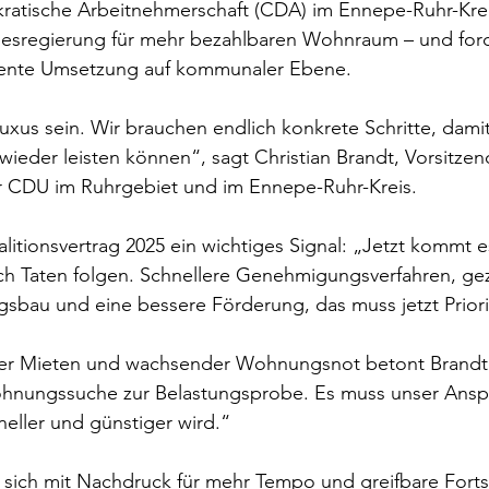
kratische Arbeitnehmerschaft (CDA) im Ennepe-Ruhr-Kre
desregierung für mehr bezahlbaren Wohnraum – und ford
ente Umsetzung auf kommunaler Ebene.
xus sein. Wir brauchen endlich konkrete Schritte, damit
ieder leisten können“, sagt Christian Brandt, Vorsitzen
r CDU im Ruhrgebiet und im Ennepe-Ruhr-Kreis.
litionsvertrag 2025 ein wichtiges Signal: „Jetzt kommt e
h Taten folgen. Schnellere Genehmigungsverfahren, gezi
sbau und eine bessere Förderung, das muss jetzt Priori
er Mieten und wachsender Wohnungsnot betont Brandt: 
ohnungssuche zur Belastungsprobe. Es muss unser Anspr
neller und günstiger wird.“
sich mit Nachdruck für mehr Tempo und greifbare Fortsc