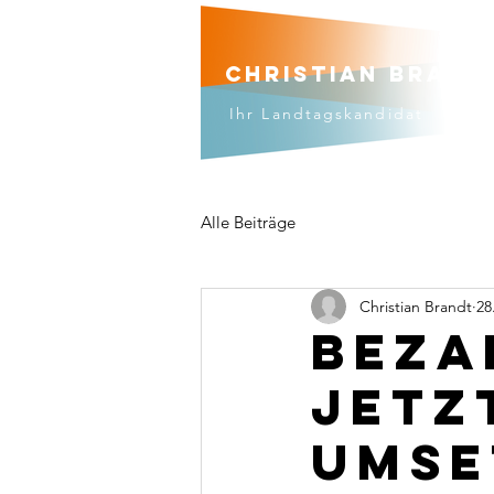
Christian brand
Ihr Landtagskandidat
Alle Beiträge
Christian Brandt
28
Beza
jetz
umse