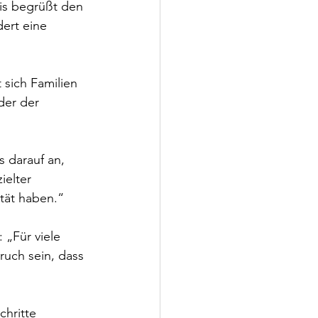
is begrüßt den 
ert eine 
 sich Familien 
der der 
s darauf an, 
elter 
tät haben.“
„Für viele 
uch sein, dass 
hritte 