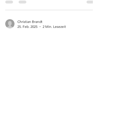
Christian Brandt
25. Feb. 2025
2 Min. Lesezeit
Tolle Gäste, großartige
Stimmung und einstimmige
Wahlergebnisse bei der
Kreistagung der CDA
Ennepe-Ruhr
Nur einen Tag nach der Bundestagswahl
standen bereits die nächsten Wahlen im
Ennepe-Ruhr-Kreis an. Die Sozialausschüsse
der CDU hatten...