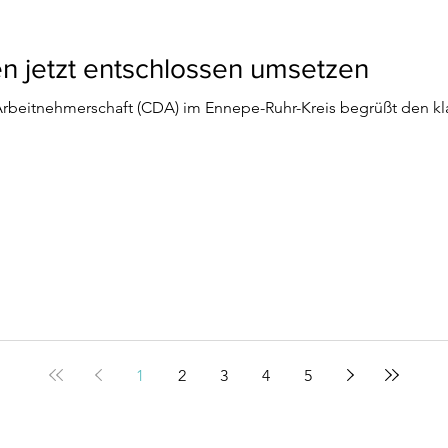
n jetzt entschlossen umsetzen
Arbeitnehmerschaft (CDA) im Ennepe-Ruhr-Kreis begrüßt den k
1
2
3
4
5