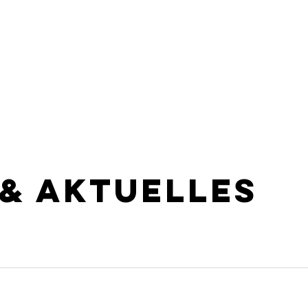
t
Start
Über mich
Warum CDU?
Wahlkreis
 & Aktuelles